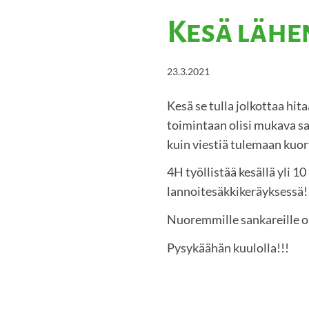
Kesä lähe
23.3.2021
Kesä se tulla jolkottaa hi
toimintaan olisi mukava saad
kuin viestiä tulemaan kuor
4H työllistää kesällä yli 1
lannoitesäkkikeräyksessä!
Nuoremmille sankareille oli
Pysykäähän kuulolla!!!