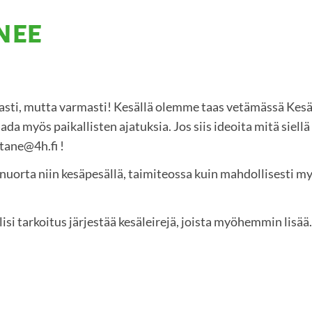
nee
taasti, mutta varmasti! Kesällä olemme taas vetämässä Kes
a myös paikallisten ajatuksia. Jos siis ideoita mitä siellä 
tane@4h.fi !
0 nuorta niin kesäpesällä, taimiteossa kuin mahdollisesti m
si tarkoitus järjestää kesäleirejä, joista myöhemmin lisää.