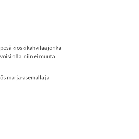
äpesä kioskikahvilaa jonka
voisi olla, niin ei muuta
yös marja-asemalla ja