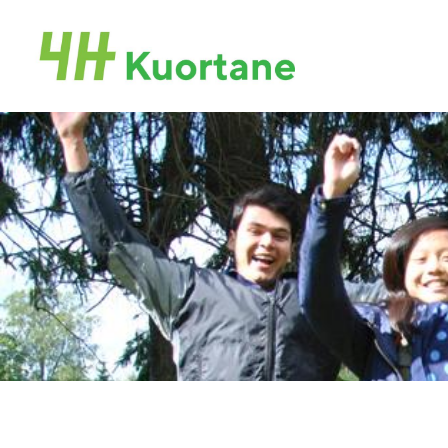
Siirry
sivun
Kuortaneen 4H-yhdistys
sisältöön