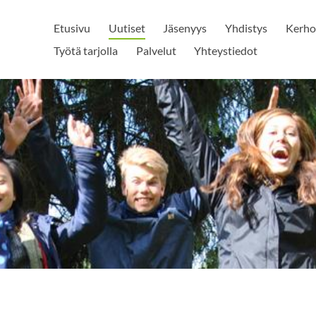
Etusivu
Uutiset
Jäsenyys
Yhdistys
Kerho
Työtä tarjolla
Palvelut
Yhteystiedot