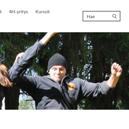
t
4H-yritys
Kurssit
Hak
Hae